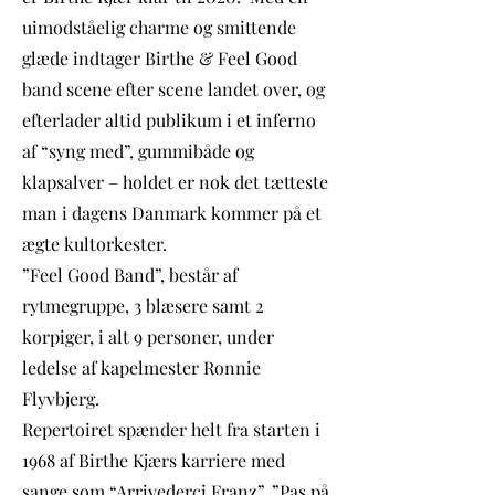
uimodståelig charme og smittende
glæde indtager Birthe & Feel Good
band scene efter scene landet over, og
efterlader altid publikum i et inferno
af “syng med”, gummibåde og
klapsalver – holdet er nok det tætteste
man i dagens Danmark kommer på et
ægte kultorkester.
”Feel Good Band”, består af
rytmegruppe, 3 blæsere samt 2
korpiger, i alt 9 personer, under
ledelse af kapelmester Ronnie
Flyvbjerg.
Repertoiret spænder helt fra starten i
1968 af Birthe Kjærs karriere med
sange som “Arrivederci Franz”, ”Pas på