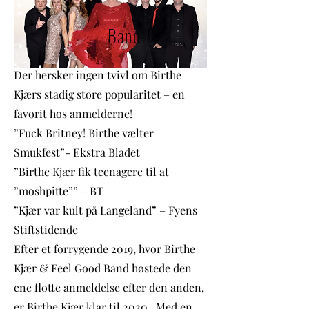
Band
Der hersker ingen tvivl om Birthe
Kjærs stadig store popularitet – en
favorit hos anmelderne!
”Fuck Britney! Birthe vælter
Smukfest”- Ekstra Bladet
”Birthe Kjær fik teenagere til at
”moshpitte”” – BT
”Kjær var kult på Langeland” – Fyens
Stiftstidende
Efter et forrygende 2019, hvor Birthe
Kjær & Feel Good Band høstede den
ene flotte anmeldelse efter den anden,
er Birthe Kjær klar til 2020. Med en