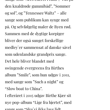
den knaldrøde gummibåd”, ”Sommer
og sol”, og ”Tennessee Waltz” – alle
sange som publikum kan synge med
på. Og selvfølgelig maler de Byen rød.
Sammen med de dygtige korpiger
bliver der også sunget forskellige
medley`er sammensat af danske såvel
som udenlandske grandprix sange.
Det hele bliver blandet med
swingende evergreens fra Birthes
album ”Smile”, som hun udgav i 2011,
med sange som ”Such a night” og
“Slow boat to China”.
I efteråret i 2015 udgav Birthe Kjær sit
nye pop-album “Lige fra hjertet”, med
sange som “Sku´vi ikke lave lidt