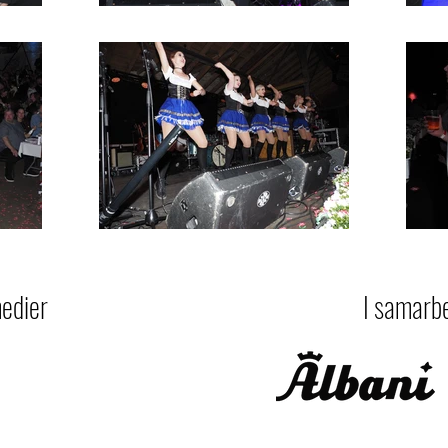
medier
I samarb