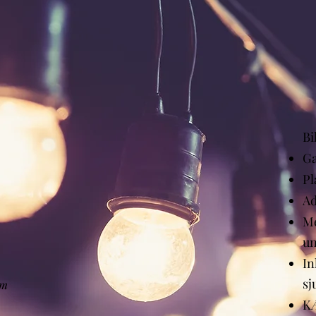
Bi
G
Pl
Ad
Me
un
In
sj
em
K