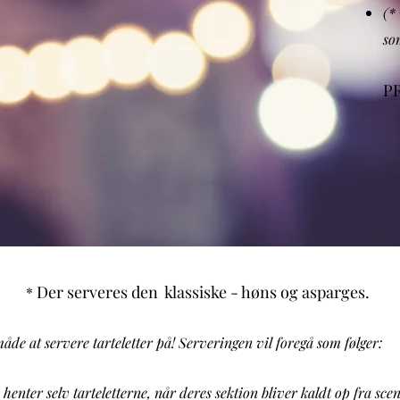
(*
som
P
Der serveres
d
en klassiske - høns og asparges.
*
åde at servere tarteletter på! Serveringen vil foregå som følger:
 henter selv tarteletterne, når deres sektion bliver kaldt op fra sce