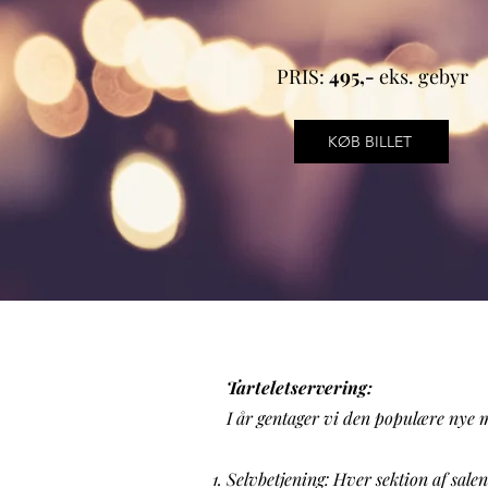
PRIS:
495,-
eks. gebyr
KØB BILLET
Tarteletservering:
I år gentager vi den populære nye m
Selvbetjening: Hver sektion af salen