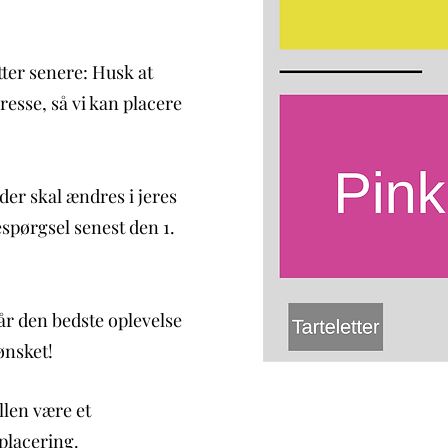
etter senere: Husk at
sse, så vi kan placere
der skal ændres i jeres
espørgsel senest den 1.
får den bedste oplevelse
ønsket!
llen være et
placering.