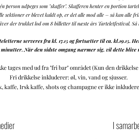
 én person udpeges som "skaffer". Skafferen henter en portion tartele
e sektioner er blevet kaldt op, er det alle mod alle – så kan alle frit
iver der trukket lod om 8 billetter til næste års Tarteletfestival. S
etterne serveres fra kl. 17.15 og fortsætter til ca. kl.19.15. He
0 minutter. Når den sidste omgang nærmer sig, vil dette blive 
ke tages med ud fra "fri bar" o
mrådet (Kun den drikkelse 
Fri drikke
lse inkluderer: øl, vin, vand og sjusser.
, kaffe, Irsk kaffe, shots og champagne er ikke inkludere
medier
I samarb