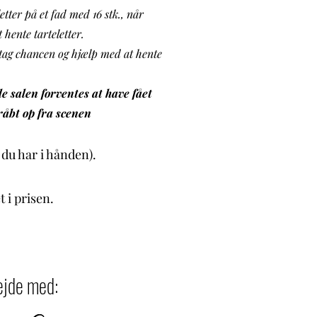
tter på et fad med 16 stk., når
 hente tarteletter.
å tag chancen og hjælp med at hente
le salen forventes at have fået
råbt op fra scenen
du har i hånden).
t i prisen.
ejde med: