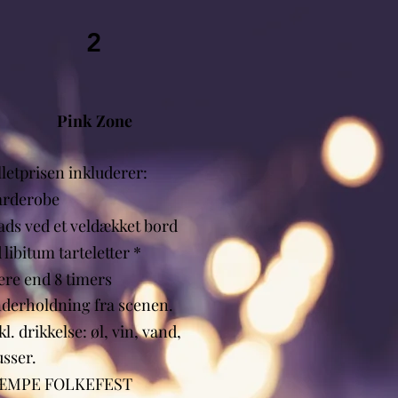
2
Pink Zone
lletprisen inkluderer:
arderobe
ads ved et veldækket bord
 libitum tarteletter *
re end 8 timers
derholdning fra scenen.
kl. drikkelse: øl, vin, vand,
usser.
ÆMPE FOLKEFEST