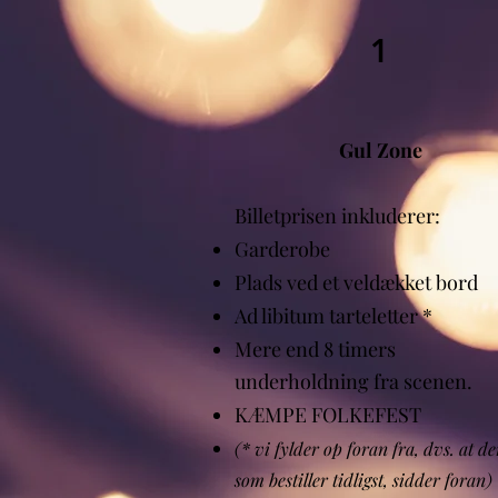
1
Gul Zone
Billetprisen inkluderer:
Garderobe
Plads ved et veldækket bord
Ad libitum tarteletter *
Mere end 8 timers
underholdning fra scenen.
KÆMPE FOLKEFEST
(* vi fylder op foran fra, dvs. at d
som bestiller tidligst, sidder foran)