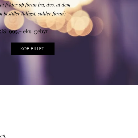
 vi fylder op foran fra, dvs. at dem
 bestiller tidligst, sidder foran)
RIS:
995,-
eks. gebyr
KØB BILLET
nen.